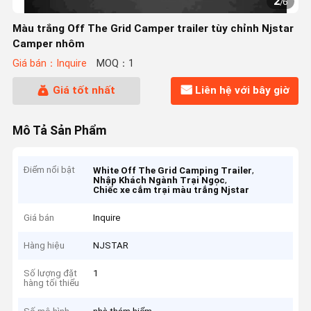
2
/
6
Màu trắng Off The Grid Camper trailer tùy chỉnh Njstar
Camper nhôm
Giá bán：Inquire
MOQ：1
Giá tốt nhất
Liên hệ với bây giờ
Mô Tả Sản Phẩm
Điểm nổi bật
,
White Off The Grid Camping Trailer
,
Nhập Khách Ngành Trại Ngọc
Chiếc xe cắm trại màu trắng Njstar
Giá bán
Inquire
Hàng hiệu
NJSTAR
Số lượng đặt
1
hàng tối thiểu