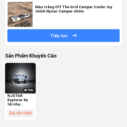
Màu trắng Off The Grid Camper trailer tùy
chỉnh Njstar Camper nhôm
Tiếp tục
Sản Phẩm Khuyến Cáo
NJSTAR
Explorer Xe
tải nhẹ
Offroad có
khả năng cho
Giá tốt nhất
những cuộc
phiêu lưu gia
đình thoải