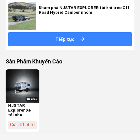
Khám phá NJSTAR EXPLORER túi khí treo Off
Road Hybrid Camper nhôm
Tiếp tục
Sản Phẩm Khuyến Cáo
NJSTAR
Explorer Xe
tải nhẹ
Offroad có
khả năng cho
Giá tốt nhất
những cuộc
phiêu lưu gia
đình thoải