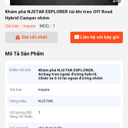
2
/
6
Khám phá NJSTAR EXPLORER túi khí treo Off Road
Hybrid Camper nhôm
Giá bán：Inquire
MOQ：1
Giá tốt nhất
Liên hệ với bây giờ
Mô Tả Sản Phẩm
Điểm nổi bật
,
Khám phá NJSTAR EXPLORER
,
Airbag treo ngoài đường hybrid
Chiếc xe ô tô lai ngoài đường nhôm
Giá bán
Inquire
Hàng hiệu
NJSTAR
Số lượng đặt
1
hàng tối thiểu