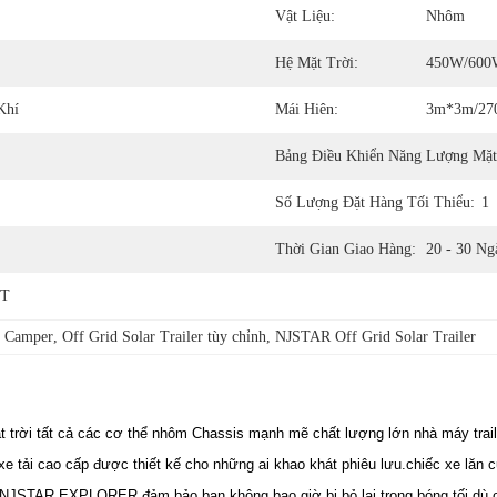
Vật Liệu:
Nhôm
Hệ Mặt Trời:
450W/60
Khí
Mái Hiên:
3m*3m/270
Bảng Điều Khiển Năng Lượng Mặt
Số Lượng Đặt Hàng Tối Thiểu:
1
Thời Gian Giao Hàng:
20 - 30 Ng
/T
r Camper
, 
Off Grid Solar Trailer tùy chỉnh
, 
NJSTAR Off Grid Solar Trailer
t trời tất cả các cơ thể nhôm Chassis mạnh mẽ chất lượng lớn nhà máy trail
 tải cao cấp được thiết kế cho những ai khao khát phiêu lưu.chiếc xe lăn c
, NJSTAR EXPLORER đảm bảo bạn không bao giờ bị bỏ lại trong bóng tối.dù 