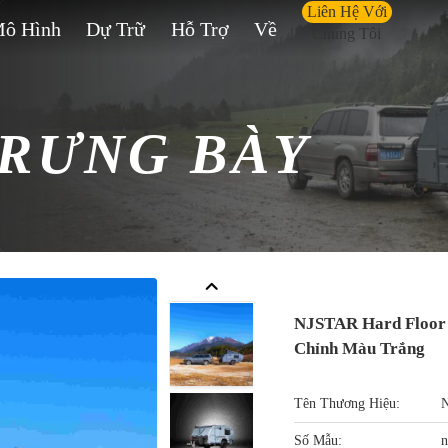
Liên Hệ Với
ô Hình
Dự Trữ
Hỗ Trợ
Về
Chúng Tôi
RƯNG BÀY
NJSTAR Hard Floor 
Chỉnh Màu Trắng
Tên Thương Hiệu:
Số Mẫu:
n