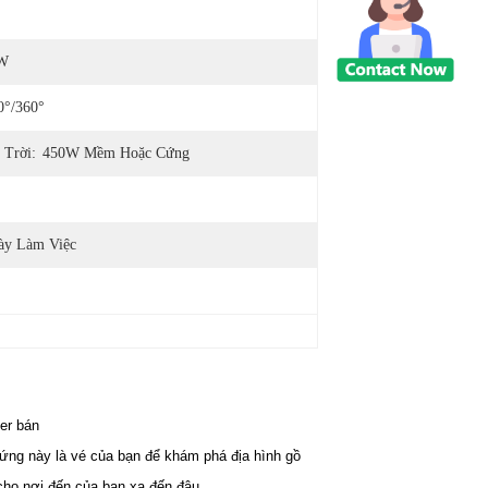
0W
°/360°
 Trời:
450W Mềm Hoặc Cứng
ày Làm Việc
er bán
ứng này là vé của bạn để khám phá địa hình gồ
cho nơi đến của bạn xa đến đâu.