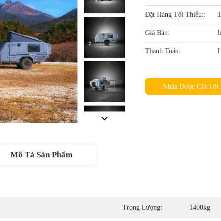
Đặt Hàng Tối Thiểu::
1
Giá Bán:
I
Thanh Toán:
L
Nhận Được Giá Tốt 
Mô Tả Sản Phẩm
Trọng Lượng:
1400kg