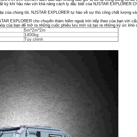
 bất kỳ khí hậu nào với khả năng cách ly đặc biệt của NJSTAR EXPLORER.Chi
đại của chúng tôi, NJSTAR EXPLORER tự hào về sự thủ công chất lượng và ch
STAR EXPLORER cho chuyến thám hiểm ngoài trời tiếp theo của bạn với cấu t
khóa của bạn để mở ra những cuộc phiêu lưu mới và tạo ra những ký ức khó 
5m*2m*2m
1400kg
Tùy chỉnh