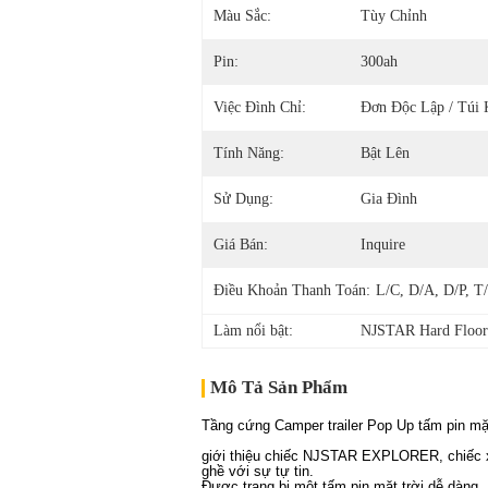
Màu Sắc:
Tùy Chỉnh
Pin:
300ah
Việc Đình Chỉ:
Đơn Độc Lập / Túi 
Tính Năng:
Bật Lên
Sử Dụng:
Gia Đình
Giá Bán:
Inquire
Điều Khoản Thanh Toán:
L/C, D/A, D/P, T
Làm nổi bật:
NJSTAR Hard Floo
Mô Tả Sản Phẩm
Tầng cứng Camper trailer Pop Up tấm pin mặ
giới thiệu chiếc NJSTAR EXPLORER, chiếc xe
ghề với sự tự tin.
Được trang bị một tấm pin mặt trời dễ dàng