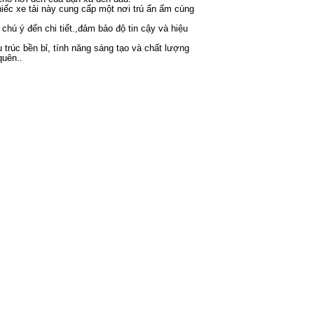
ếc xe tải này cung cấp một nơi trú ẩn ấm cúng
ú ý đến chi tiết.,đảm bảo độ tin cậy và hiệu
rúc bền bỉ, tính năng sáng tạo và chất lượng
quên..