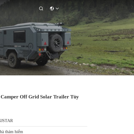

Camper Off Grid Solar Trailer Tùy
NJSTAR
hà thám hiểm