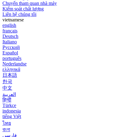
Chuyến tham quan nhà máy
Kiểm soát chất lượng
Liên hệ chúng tôi
vietnamese
english
français
Deutsch
Italiano
Русский
Español
português
Nederlandse
ελληνικά
日本語
한국
中文
العربية
हिन्दी
Türkçe
indonesia
tiếng Việt
ไทย
বাংলা
فارسی