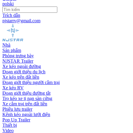
polski
Trích dẫn
njstarrv@gmail.com
Nhà
Sản phẩm
Phòng trưng bày
NJSTAR Trailer
Xe kéo ngoài đường
Đoạn giới thiệu du lịch
Xe kéo trên đất liền
Đoạn giới thiệu người cắm trại
Xe kéo RV
Đoạn giới thiệu đường tắt
Trọ kéo xe tị nạn sàn cứng
Xe cắm trại trên đất liền
Phiêu lưu trailer
Kênh kéo ngoài lưới điện
Pop Up Trailer
Thiết bị
Video