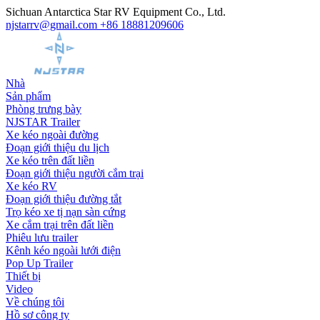
Sichuan Antarctica Star RV Equipment Co., Ltd.
njstarrv@gmail.com
+86 18881209606
Nhà
Sản phẩm
Phòng trưng bày
NJSTAR Trailer
Xe kéo ngoài đường
Đoạn giới thiệu du lịch
Xe kéo trên đất liền
Đoạn giới thiệu người cắm trại
Xe kéo RV
Đoạn giới thiệu đường tắt
Trọ kéo xe tị nạn sàn cứng
Xe cắm trại trên đất liền
Phiêu lưu trailer
Kênh kéo ngoài lưới điện
Pop Up Trailer
Thiết bị
Video
Về chúng tôi
Hồ sơ công ty