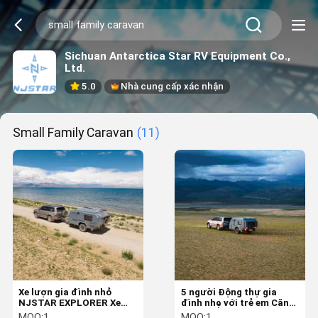
Sichuan Antarctica Star RV Equipment Co.,
Ltd.
5.0
Nhà cung cấp xác nhận
Small Family Caravan
(11)
Xe lượn gia đình nhỏ
5 người Động thự gia
NJSTAR EXPLORER Xe
đình nhẹ với trẻ em Căn
lượn ngoài đường với
phòng ngủ cho gia đình
MOQ:
1
MOQ:
1