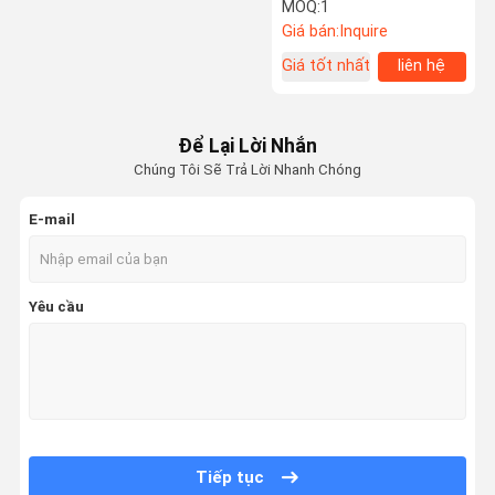
Off Road Camper Trailer
MOQ:
1
Giá bán:
Inquire
Tham Quan
Kiểm Soát
Liên Hệ
Yêu Cầu Báo
Giá tốt nhất
liên hệ
Nhà Máy
Chất Lượng
Chúng Tôi
Giá
Phòng trưng bày
Để Lại Lời Nhắn
Chúng Tôi Sẽ Trả Lời Nhanh Chóng
Thiết bị
E-mail
Yêu cầu
Tiếp tục