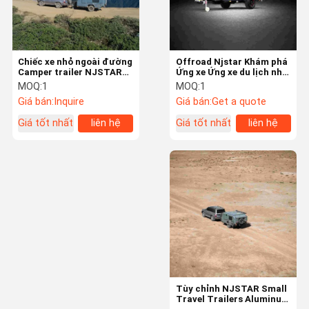
Chiếc xe nhỏ ngoài đường
Offroad Njstar Khám phá
Camper trailer NJSTAR
Ứng xe Ứng xe du lịch nhỏ
EXPLORER Chiếc xe nhỏ
với tấm pin mặt trời
MOQ:
1
MOQ:
1
ngoài đường Camper
Giá bán:
Inquire
Giá bán:
Get a quote
Giá tốt nhất
liên hệ
Giá tốt nhất
liên hệ
Nhà
Sản Phẩm
Video
Về Chúng Tôi
Tùy chỉnh NJSTAR Small
Travel Trailers Aluminum