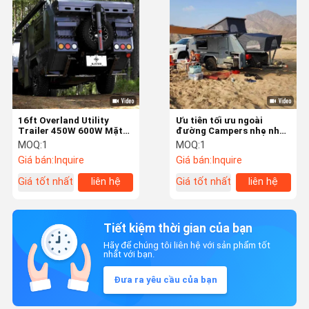
16ft Overland Utility
Ưu tiên tối ưu ngoài
Trailer 450W 600W Mặt
đường Campers nhẹ nhỏ
trời nhỏ Off Road Travel
Overland trailer
MOQ:
1
MOQ:
1
Trailers
Giá bán:
Inquire
Giá bán:
Inquire
Giá tốt nhất
liên hệ
Giá tốt nhất
liên hệ
Tiết kiệm thời gian của bạn
Hãy để chúng tôi liên hệ với sản phẩm tốt
nhất với bạn.
Đưa ra yêu cầu của bạn