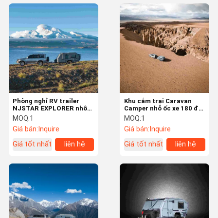
Phòng nghỉ RV trailer
Khu cắm trại Caravan
NJSTAR EXPLORER nhôm
Camper nhỏ ốc xe 180 độ
Camper nhỏ Off Grid
Awning Lightweight
MOQ:
1
MOQ:
1
Travel Trailers
Giá bán:
Inquire
Giá bán:
Inquire
Giá tốt nhất
liên hệ
Giá tốt nhất
liên hệ